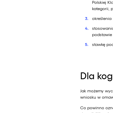
Polskiej K
kategorii, 
określenia
stosowani
podstawie
stawkę pod
Dla kog
Jak możemy wycz
wniosku w omawi
Co powinno ozna