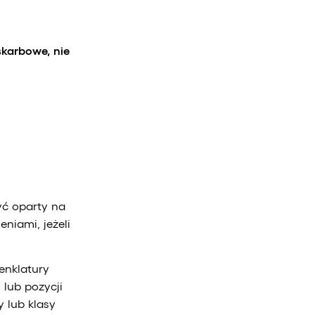
karbowe, nie
yć oparty na
niami, jeżeli
enklatury
 lub pozycji
y lub klasy