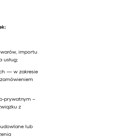
ek:
owarów, importu
 usług;
ch — w zakresie
m zamówieniem
no-prywatnym –
związku z
budowlane lub
zenia