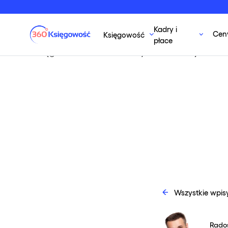
Kadry i
Cen
Księgowość
płace
360 Księgowość
»
Wniosek o wydanie WIS – jak do t
Wszystkie wpis
Rados