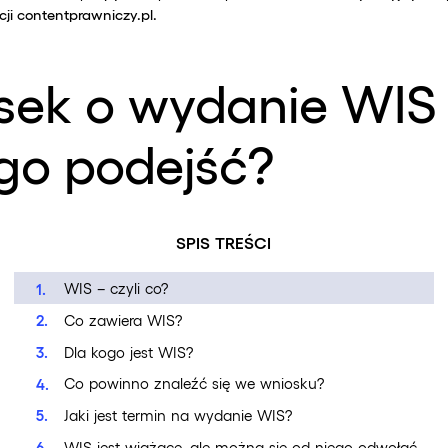
ji contentprawniczy.pl.
ek o wydanie WIS 
go podejść?
SPIS TREŚCI
WIS – czyli co?
Co zawiera WIS?
Dla kogo jest WIS?
Co powinno znaleźć się we wniosku?
Jaki jest termin na wydanie WIS?
WIS jest wiążące, ale można się od niego odwołać