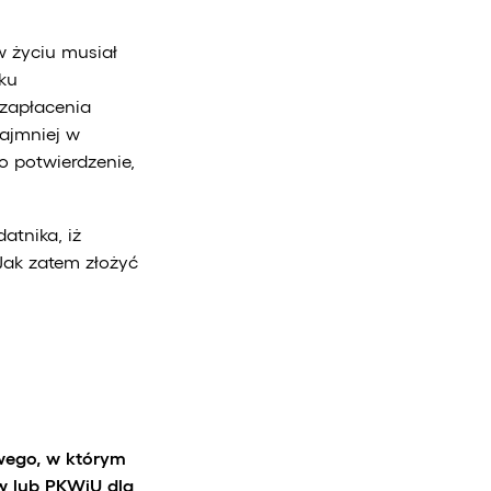
w życiu musiał
tku
 zapłacenia
najmniej w
o potwierdzenie,
atnika, iż
Jak zatem złożyć
wego, w którym
ów lub PKWiU dla