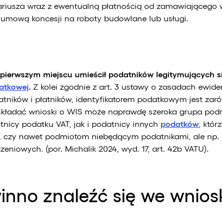
ariusza wraz z ewentualną płatnością od zamawiającego 
umową koncesji na roboty budowlane lub usługi.
ierwszym miejscu umieścił podatników legitymujących s
datkowej
.
Z kolei zgodnie z art. 3 ustawy o zasadach ewiden
datników i płatników, identyfikatorem podatkowym jest zaró
składać wnioski o WIS może naprawdę szeroka grupa po
tnicy podatku VAT, jak i podatnicy innych
podatków
, któr
, czy nawet podmiotom niebędącym podatnikami, ale np. 
zeniowych. (por. Michalik 2024, wyd. 17, art. 42b VATU).
inno znaleźć się we wnios