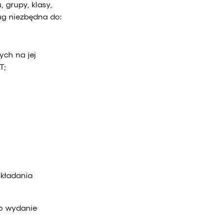
 grupy, klasy,
ług niezbędna do:
ch na jej
T;
składania
 o wydanie