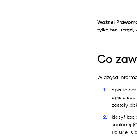
Ważne! Prawomoc
tylko ten urząd,
Co zaw
Wiążąca Informac
opis towar
opisie spo
zostały do
klasyfikac
scalonej (C
Polskiej Kl