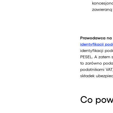
koncesjon
zawieraną 
Prawodawca na p
identyfikacji po
identyfikacji po
PESEL. A zatem 
to zarówno poda
podatnikami VAT
składek ubezpiec
Co pow