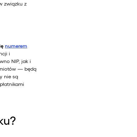
w związku z
ię
numerem
cji i
wno NIP, jak i
dmiotów — będą
zy nie są
płatnikami
ku?