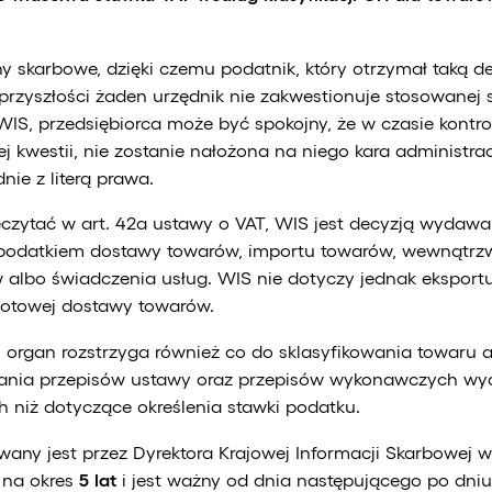
 skarbowe, dzięki czemu podatnik, który otrzymał taką d
przyszłości żaden urzędnik nie zakwestionuje stosowanej s
WIS, przedsiębiorca może być spokojny, że w czasie kontro
ej kwestii, nie zostanie nałożona na niego kara administra
nie z literą prawa.
czytać w art. 42a ustawy o VAT, WIS jest decyzją wydaw
podatkiem dostawy towarów, importu towarów, wewnątr
 albo świadczenia usług. WIS nie dotyczy jednak eksport
otowej dostawy towarów.
, organ rozstrzyga również co do sklasyfikowania towaru a
ania przepisów ustawy oraz przepisów wykonawczych wyd
h niż dotyczące określenia stawki podatku.
ny jest przez Dyrektora Krajowej Informacji Skarbowej w 
 na okres
5 lat
i jest ważny od dnia następującego po dniu 