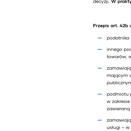
decyzji.
W prakty
Przepis art. 42
podatnika 
innego po
towarów, 
zamawiają
mającym w
publiczny
podmiotu 
w zakresi
zawieraną
zamawiają
usługi – 