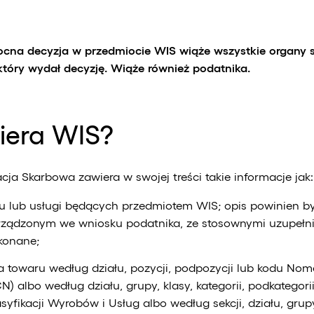
na decyzja w przedmiocie WIS wiąże wszystkie organy s
 który wydał decyzję. Wiąże również podatnika.
iera WIS?
ja Skarbowa zawiera w swojej treści takie informacje jak:
u lub usługi będących przedmiotem WIS; opis powinien b
rządzonym we wniosku podatnika, ze stosownymi uzupełnie
konane;
ja towaru według działu, pozycji, podpozycji lub kodu Nom
N) albo według działu, grupy, klasy, kategorii, podkategorii
asyfikacji Wyrobów i Usług albo według sekcji, działu, grup