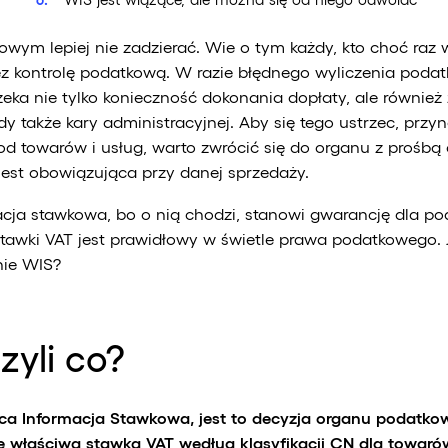
wym lepiej nie zadzierać. Wie o tym każdy, kto choć raz 
ez kontrolę podatkową. W razie błędnego wyliczenia poda
zeka nie tylko konieczność dokonania dopłaty, ale również
edy także kary administracyjnej. Aby się tego ustrzec, przy
od towarów i usług, warto zwrócić się do organu z prośbą 
jest obowiązująca przy danej sprzedaży.
ja stawkowa, bo o nią chodzi, stanowi gwarancję dla pod
tawki VAT jest prawidłowy w świetle prawa podatkowego. 
nie WIS?
zyli co?
ąca Informacja Stawkowa, jest to decyzja organu podatko
je właściwa stawka VAT według klasyfikacji CN dla towar