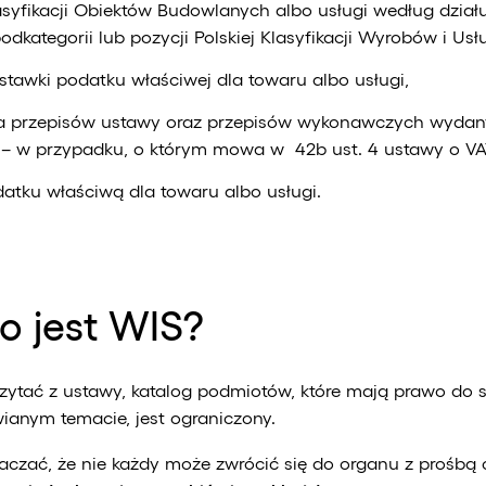
lasyfikacji Obiektów Budowlanych albo usługi według działu,
podkategorii lub pozycji Polskiej Klasyfikacji Wyrobów i Us
 stawki podatku właściwej dla towaru albo usługi,
a przepisów ustawy oraz przepisów wykonawczych wydany
 – w przypadku, o którym mowa w 42b ust. 4 ustawy o VA
atku właściwą dla towaru albo usługi.
o jest WIS?
ytać z ustawy, katalog podmiotów, które mają prawo do 
anym temacie, jest ograniczony.
czać, że nie każdy może zwrócić się do organu z prośbą