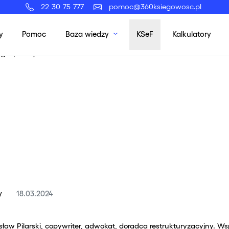
22 30 75 777
pomoc@360ksiegowosc.pl
y
Pomoc
Baza wiedzy
KSeF
Kalkulatory
ego podejść?
y
18.03.2024
ław Pilarski, copywriter, adwokat, doradca restrukturyzacyjny. Wsp