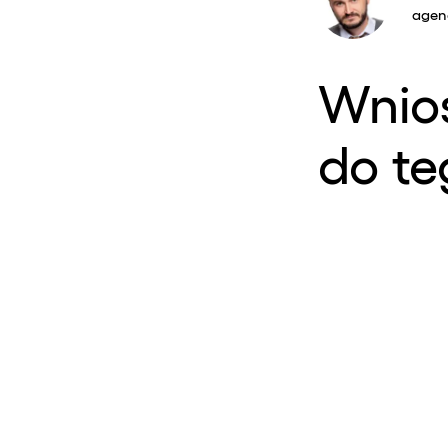
agenc
Wnios
do te