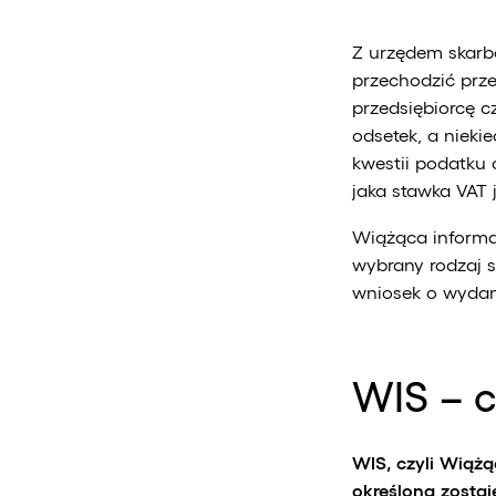
Z urzędem skarbo
przechodzić prz
przedsiębiorcę c
odsetek, a nieki
kwestii podatku 
jaka stawka VAT 
Wiążąca informac
wybrany rodzaj s
wniosek o wyda
WIS – c
WIS, czyli Wiąż
określona zosta