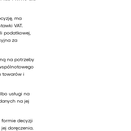
ecyzję, ma
tawki VAT.
li podatkowej,
cyjna za
aną na potrzeby
zwspólnotowego
u towarów i
lbo usługi na
anych na jej
formie decyzji
jej doręczenia.