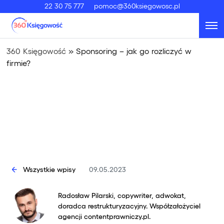
22 30 75 777
pomoc@360ksiegowosc.pl
360 Księgowość
»
Sponsoring – jak go rozliczyć w
firmie?
Wszystkie wpisy
09.05.2023
Radosław Pilarski, copywriter, adwokat,
doradca restrukturyzacyjny. Współzałożyciel
agencji contentprawniczy.pl.