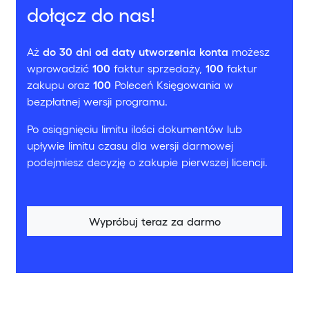
dołącz do nas!
Aż
do 30 dni od daty utworzenia konta
możesz
wprowadzić
100
faktur sprzedaży,
100
faktur
zakupu oraz
100
Poleceń Księgowania w
bezpłatnej wersji programu.
Po osiągnięciu limitu ilości dokumentów lub
upływie limitu czasu dla wersji darmowej
podejmiesz decyzję o zakupie pierwszej licencji.
Wypróbuj teraz za darmo