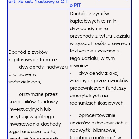
art. 7b ust. 1 ustawy o CIT
o PIT
Dochód z zysków
kapitałowych to m.in.
dywidendy i inne
przychody z tytułu udziału
w zyskach osób prawnych
faktycznie uzyskane z
Dochód z zysków
tego udziału, w tym
kapitałowych to m.in.:
również:
· dywidendy, nadwyżki
· dywidendy z akcji
bilansowe w
złożonych przez członków
spółdzielniach,
pracowniczych funduszy
· otrzymane przez
emerytalnych na
uczestników funduszy
rachunkach ilościowych,
inwestycyjnych lub
· oprocentowanie
instytucji wspólnego
udziałów członkowskich z
inwestowania dochody
nadwyżki bilansowej
tego funduszu lub tej
(dochodu ogólnego) w
instytucji (w przypadku