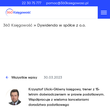
22 30 75 777
pomoc@360ksiegowosc.pl
360 Księgowość
»
Dywidenda w spółce z o.o.
Wszystkie wpisy
30.03.2023
Krzysztof Ulicki-Główny księgowy, trener z 15-
letnim doświadczeniem w prawie podatkowym.
Współpracuje z wieloma kancelariami
doradztwa podatkowego