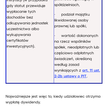
spółdzielniach,
gdy statut przewiduje
wypłacanie tych
· podział majątku
dochodów bez
likwidowanej osoby
odkupywania jednostek
prawnej lub spółki,
uczestnictwa albo
wykupywania
· wartość dokonanych
certyfikatów
na rzecz wspólników
inwestycyjnych).
spółek, nieodpłatnych lub
częściowo odpłatnych
świadczeń, określoną
według zasad
wynikających z
art. 11 ust.
2-2b ustawy o PIT
.
Najważniejsze jest więc to, kiedy udziałowiec otrzyma
wypłatę dywidendy.