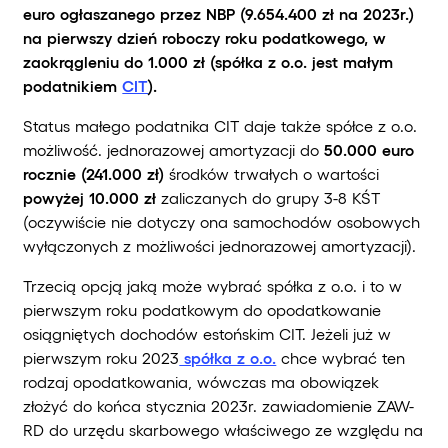
euro ogłaszanego przez NBP (9.654.400 zł na 2023r.)
na pierwszy dzień roboczy roku podatkowego, w
zaokrągleniu do 1.000 zł (spółka z o.o. jest małym
podatnikiem
CIT
).
Status małego podatnika CIT daje także spółce z o.o.
możliwość. jednorazowej amortyzacji do
50.000 euro
rocznie (241.000 zł)
środków trwałych o wartości
powyżej 10.000 zł
zaliczanych do grupy 3-8 KŚT
(oczywiście nie dotyczy ona samochodów osobowych
wyłączonych z możliwości jednorazowej amortyzacji).
Trzecią opcją jaką może wybrać spółka z o.o. i to w
pierwszym roku podatkowym do opodatkowanie
osiągniętych dochodów estońskim CIT. Jeżeli już w
pierwszym roku 2023
spółka z o.o.
chce wybrać ten
rodzaj opodatkowania, wówczas ma obowiązek
złożyć do końca stycznia 2023r. zawiadomienie ZAW-
RD do urzędu skarbowego właściwego ze względu na