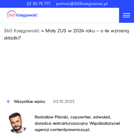
22 30 75 777
pomoc@360ksiegowosc.pl
360 Księgowość
»
Mały ZUS w 2024 roku – o ile wzrosną
składki?
Wszystkie wpisy
03.10.2023
Radosław Pilarski, copywriter, adwokat,
doradca restrukturyzacyjny. Współzałożyciel
agencji contentprawniczy.pl.