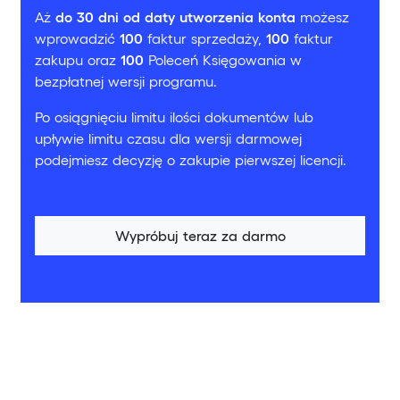
Aż
do 30 dni od daty utworzenia konta
możesz
wprowadzić
100
faktur sprzedaży,
100
faktur
zakupu oraz
100
Poleceń Księgowania w
bezpłatnej wersji programu.
Po osiągnięciu limitu ilości dokumentów lub
upływie limitu czasu dla wersji darmowej
podejmiesz decyzję o zakupie pierwszej licencji.
Wypróbuj teraz za darmo